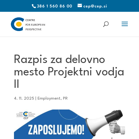
386 1 560 86 00
cep@cep.si
Razpis za delovno
mesto Projektni vodja
II
4. 11. 2025
|
Employment
,
PR