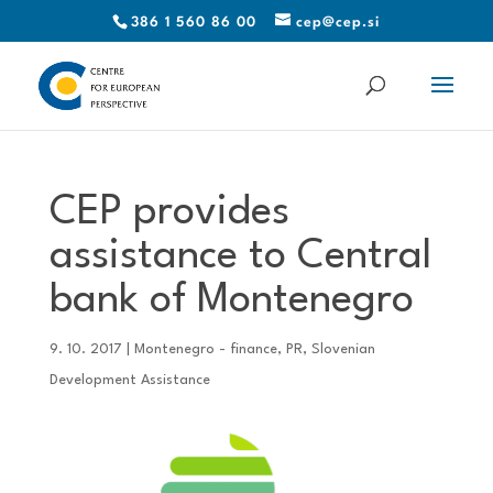
386 1 560 86 00
cep@cep.si
CEP provides
assistance to Central
bank of Montenegro
9. 10. 2017
|
Montenegro - finance
,
PR
,
Slovenian
Development Assistance