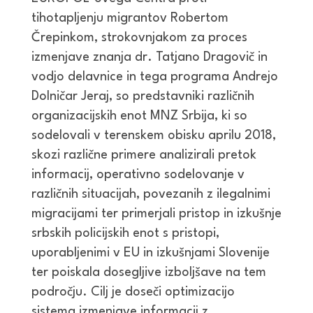
tihotapljenju migrantov Robertom
Črepinkom, strokovnjakom za proces
izmenjave znanja dr. Tatjano Dragovič in
vodjo delavnice in tega programa Andrejo
Dolničar Jeraj, so predstavniki različnih
organizacijskih enot MNZ Srbija, ki so
sodelovali v terenskem obisku aprilu 2018,
skozi različne primere analizirali pretok
informacij, operativno sodelovanje v
različnih situacijah, povezanih z ilegalnimi
migracijami ter primerjali pristop in izkušnje
srbskih policijskih enot s pristopi,
uporabljenimi v EU in izkušnjami Slovenije
ter poiskala dosegljive izboljšave na tem
področju. Cilj je doseči optimizacijo
sistema izmenjave informacij z