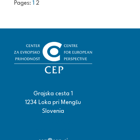
Pages:
1
2
Grajska cesta 1
1234 Loka pri Mengšu
Slovenia
+386 15608600
+386 15608601