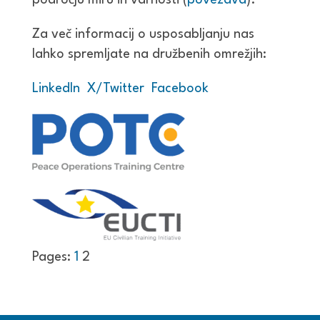
področju miru in varnosti (
povezava
).
Za več informacij o usposabljanju nas
lahko spremljate na družbenih omrežjih:
LinkedIn
X/Twitter
Facebook
Pages:
1
2