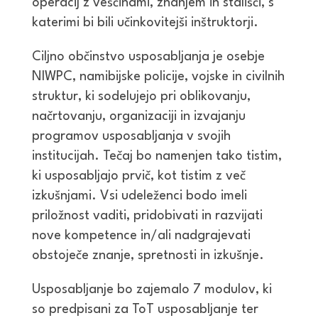
operacij z veščinami, znanjem in stališči, s
katerimi bi bili učinkovitejši inštruktorji.
Ciljno občinstvo usposabljanja je osebje
NIWPC, namibijske policije, vojske in civilnih
struktur, ki sodelujejo pri oblikovanju,
načrtovanju, organizaciji in izvajanju
programov usposabljanja v svojih
institucijah. Tečaj bo namenjen tako tistim,
ki usposabljajo prvič, kot tistim z več
izkušnjami. Vsi udeleženci bodo imeli
priložnost vaditi, pridobivati in razvijati
nove kompetence in/ali nadgrajevati
obstoječe znanje, spretnosti in izkušnje.
Usposabljanje bo zajemalo 7 modulov, ki
so predpisani za ToT usposabljanje ter