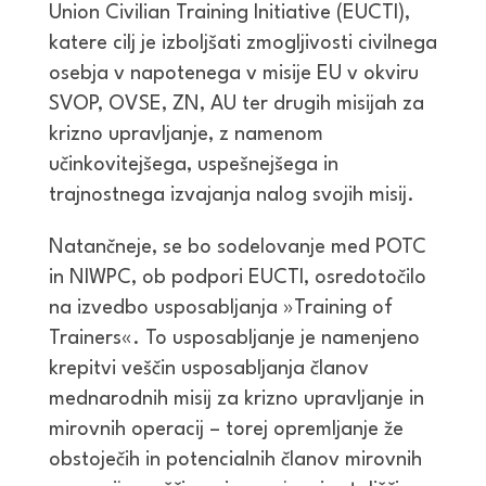
Union Civilian Training Initiative (EUCTI),
katere cilj je izboljšati zmogljivosti civilnega
osebja v napotenega v misije EU v okviru
SVOP, OVSE, ZN, AU ter drugih misijah za
krizno upravljanje, z namenom
učinkovitejšega, uspešnejšega in
trajnostnega izvajanja nalog svojih misij.
Natančneje, se bo sodelovanje med POTC
in NIWPC, ob podpori EUCTI, osredotočilo
na izvedbo usposabljanja »Training of
Trainers«. To usposabljanje je namenjeno
krepitvi veščin usposabljanja članov
mednarodnih misij za krizno upravljanje in
mirovnih operacij – torej opremljanje že
obstoječih in potencialnih članov mirovnih