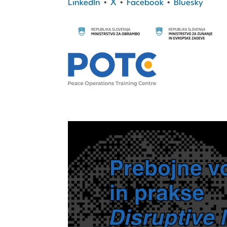
LinkedIn
•
X
•
Facebook
•
Bluesky