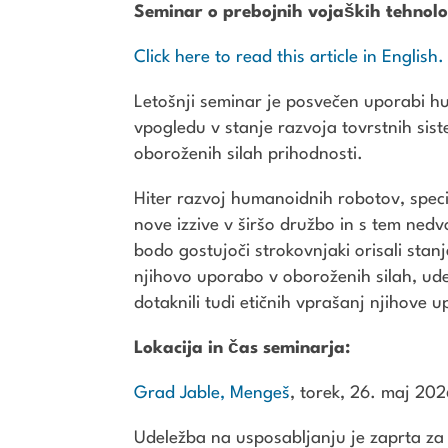
Seminar o prebojnih vojaških tehnolo
Click here to read this article in English.
Letošnji seminar je posvečen uporabi h
vpogledu v stanje razvoja tovrstnih sist
oboroženih silah prihodnosti.
Hiter razvoj humanoidnih robotov, spe
nove izzive v širšo družbo in s tem ned
bodo gostujoči strokovnjaki orisali stan
njihovo uporabo v oboroženih silah, udel
dotaknili tudi etičnih vprašanj njihove 
Lokacija in čas seminarja:
Grad Jable, Mengeš
, torek, 26. maj 20
Udeležba na usposabljanju je zaprta za