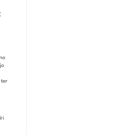
C
bno
jo
i
 ter
ri