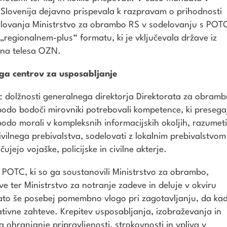
lovenija dejavno prispevala k razpravam o prihodnosti
elovanja Ministrstvo za obrambo RS v sodelovanju s POT
„regionalnem-plus“ formatu, ki je vključevala države iz
tna telesa OZN.
oga centrov za usposabljanje
lec dolžnosti generalnega direktorja Direktorata za obram
bodo bodoči mirovniki potrebovali kompetence, ki presega
bodo morali v kompleksnih informacijskih okoljih, razumet
ivilnega prebivalstva, sodelovati z lokalnim prebivalstvom
čujejo vojaške, policijske in civilne akterje.
i POTC, ki so ga soustanovili Ministrstvo za obrambo,
e ter Ministrstvo za notranje zadeve in deluje v okviru
ato še posebej pomembno vlogo pri zagotavljanju, da kad
ativne zahteve. Krepitev usposabljanja, izobraževanja in
 ohranjanje pripravljenosti, strokovnosti in vpliva v