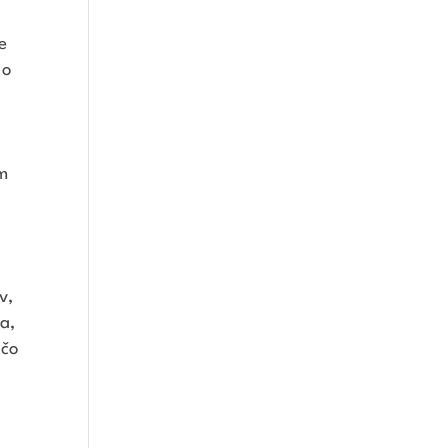
e
 o
om
v,
a,
očo