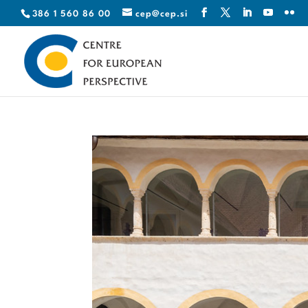
386 1 560 86 00
cep@cep.si