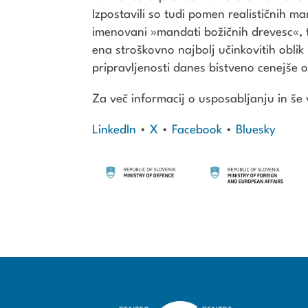
Izpostavili so tudi pomen realističnih ma
imenovani »mandati božičnih drevesc«, t
ena stroškovno najbolj učinkovitih obli
pripravljenosti danes bistveno cenejše o
Za več informacij o usposabljanju in še
LinkedIn
•
X
•
Facebook
•
Bluesky