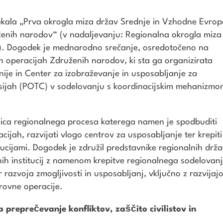
tekala „Prva okrogla miza držav Srednje in Vzhodne Evrop
ženih narodov“ (v nadaljevanju: Regionalna okrogla miza
). Dogodek je mednarodno srečanje, osredotočeno na
h operacijah Združenih narodov, ki sta ga organizirata
ije in Center za izobraževanje in usposabljanje za
isijah (POTC) v sodelovanju s koordinacijskim mehanizm
nica regionalnega procesa katerega namen je spodbuditi
ijah, razvijati vlogo centrov za usposabljanje ter krepiti
ucijami. Dogodek je združil predstavnike regionalnih drža
ih institucij z namenom krepitve regionalnega sodelovanj
r razvoja zmogljivosti in usposabljanj, vključno z razvijaj
rovne operacije.
 preprečevanje konfliktov, zaščito civilistov in