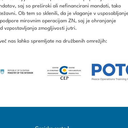
ndatov, saj so preširoki ali nefinancirani mandati, tako
ežavni. Ob tem so sklenili, da je vlaganje v usposabljanj
k podpore mirovnim operacijam ZN, saj je ohranjanje
d vzpostavljanja zmogljivosti jutri.
 več nas lahko spremljate na družbenih omrežjih: