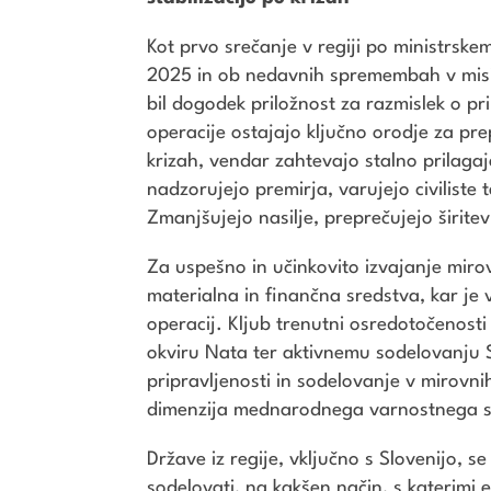
Kot prvo srečanje v regiji po ministrsk
2025 in ob nedavnih spremembah v misij
bil dogodek priložnost za razmislek o pr
operacije ostajajo ključno orodje za prepr
krizah, vendar zahtevajo stalno prilagajan
nadzorujejo premirja, varujejo civiliste 
Zmanjšujejo nasilje, preprečujejo širitev
Za uspešno in učinkovito izvajanje miro
materialna in finančna sredstva, kar je 
operacij. Kljub trenutni osredotočenosti
okviru Nata ter aktivnemu sodelovanju 
pripravljenosti in sodelovanje v mirov
dimenzija mednarodnega varnostnega sod
Države iz regije, vključno s Slovenijo, s
sodelovati, na kakšen način, s katerimi 