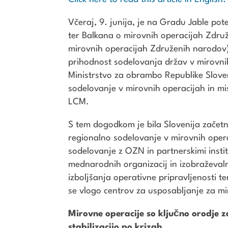
Včeraj, 9. junija, je na Gradu Jable po
ter Balkana o mirovnih operacijah Zdru
mirovnih operacijah Združenih narodov
prihodnost sodelovanja držav v mirovni
Ministrstvo za obrambo Republike Sloven
sodelovanje v mirovnih operacijah in m
LCM.
S tem dogodkom je bila Slovenija začet
regionalno sodelovanje v mirovnih operac
sodelovanje z OZN in partnerskimi instit
mednarodnih organizacij in izobraževaln
izboljšanja operativne pripravljenosti te
se vlogo centrov za usposabljanje za mi
Mirovne operacije so ključno orodje za
stabilizacijo po krizah