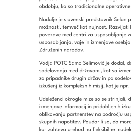
obdobju, ko so tradicionalne operativne 
Nadalje je slovenski predstavnik Selan p
možnosti, temveč kot nujnost. Razvijati 
povezave med centri za usposabljanje z
usposabljanja, vaje in izmenjave osebja,
Združenih narodov.
Vodja POTC Samo Selimović je dodal, da
sodelovanja med državami, kot so izmen
za pripadnike drugih držav in pa sodelo
izkušenj iz kompleksnih misij, kot je npr.
Udeleženci okrogle mize so se strinjal
izmenjave informacij in pridobljenih iz
oblikovanju partnerstev na področju usp
skupnih napotitev. Poudarili so, da mora
kar zahteva prehod na fleksibilne modele,