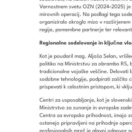
Varnostnem svetu OZN (2024–2025) je S
mirovnih operacij. Na podlagi tega sod
organiziralo okroglo mizo v razširjenem 
regije, pomembne partnerje ter relevan
Regionalno sodelovanje in ključna vl
Kot je poudaril mag. Aljoša Selan, vrši
politiko na Ministrstvu za obrambo RS, 
tradicionalne vojaške veščine. Delovati 
sodobne tehnologije, podpirati zaščito c
prispevati k celostnim pristopom, ki vklju
Centri za usposabljanje, kot je slovensk
Ministrstvo za zunanje in evropske zadev
Centra za evropsko prihodnost, imajo z
ostanejo pripravljeni na prihodnje oper
profesionalnih mrež je glavni odgovor na