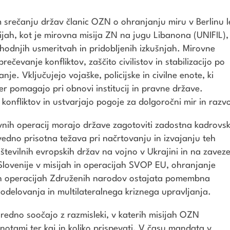
em srečanju držav članic OZN o ohranjanju miru v Berlinu l
ah, kot je mirovna misija ZN na jugu Libanona (UNIFIL),
ihodnjih usmeritvah in pridobljenih izkušnjah. Mirovne
ečevanje konfliktov, zaščito civilistov in stabilizacijo po
je. Vključujejo vojaške, policijske in civilne enote, ki
ter pomagajo pri obnovi institucij in pravne države.
 konfliktov in ustvarjajo pogoje za dolgoročni mir in razvo
vnih operacij morajo države zagotoviti zadostna kadrovs
vedno prisotna težava pri načrtovanju in izvajanju teh
 številnih evropskih držav na vojno v Ukrajini in na zavez
Slovenije v misijah in operacijah SVOP EU, ohranjanje
nih operacijah Združenih narodov ostajata pomembna
elovanja in multilateralnega kriznega upravljanja.
e redno soočajo z razmisleki, v katerih misijah OZN
enotami ter kaj in koliko prispevati. V času mandata v