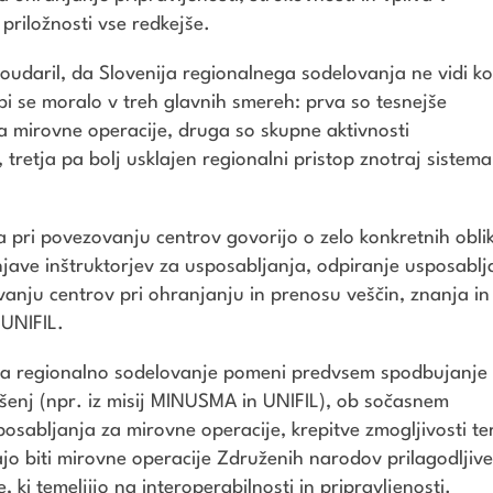
priložnosti vse redkejše.
oudaril, da Slovenija regionalnega sodelovanja ne vidi ko
bi se moralo v treh glavnih smereh: prva so tesnejše
a mirovne operacije, druga so skupne aktivnosti
 tretja pa bolj usklajen regionalni pristop znotraj sistema
 pri povezovanju centrov govorijo o zelo konkretnih obli
jave inštruktorjev za usposabljanja, odpiranje usposablj
vanju centrov pri ohranjanju in prenosu veščin, znanja in
 UNIFIL.
i, da regionalno sodelovanje pomeni predvsem spodbujanje
kušenj (npr. iz misij MINUSMA in UNIFIL), ob sočasnem
osabljanja za mirovne operacije, krepitve zmogljivosti te
jo biti mirovne operacije Združenih narodov prilagodljive
 ki temeljijo na interoperabilnosti in pripravljenosti.