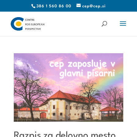
386 1 560 86 00
cep@cep.si
Razpis za delovno mesto