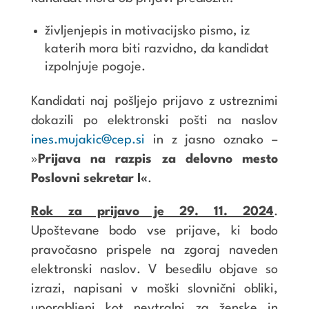
življenjepis in motivacijsko pismo, iz
katerih mora biti razvidno, da kandidat
izpolnjuje pogoje.
Kandidati naj pošljejo prijavo z ustreznimi
dokazili po elektronski pošti na naslov
ines.mujakic@cep.si
in z jasno oznako –
»
Prijava na razpis za delovno mesto
Poslovni sekretar I«
.
Rok za prijavo je 29. 11. 2024
.
Upoštevane bodo vse prijave, ki bodo
pravočasno prispele na zgoraj naveden
elektronski naslov. V besedilu objave so
izrazi, napisani v moški slovnični obliki,
uporabljeni kot nevtralni za ženske in