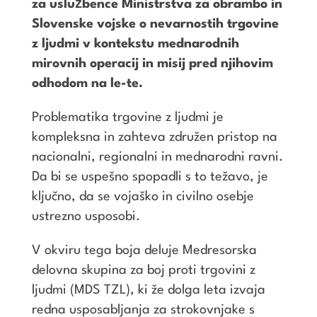
za uslužbence Ministrstva za obrambo in
Slovenske vojske o nevarnostih trgovine
z ljudmi v kontekstu mednarodnih
mirovnih operacij in misij pred njihovim
odhodom na le-te.
Problematika trgovine z ljudmi je
kompleksna in zahteva združen pristop na
nacionalni, regionalni in mednarodni ravni.
Da bi se uspešno spopadli s to težavo, je
ključno, da se vojaško in civilno osebje
ustrezno usposobi.
V okviru tega boja deluje Medresorska
delovna skupina za boj proti trgovini z
ljudmi (MDS TZL), ki že dolga leta izvaja
redna usposabljanja za strokovnjake s