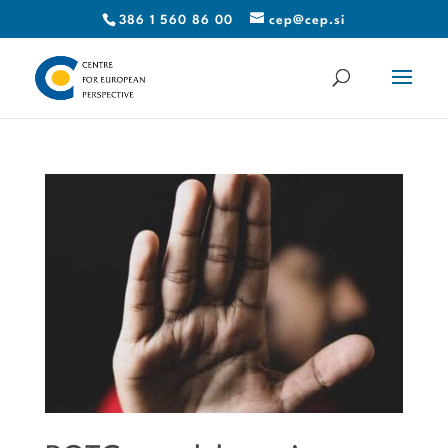
386 1 560 86 00
cep@cep.si