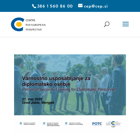
386 1 560 86 00
cep@cep.si