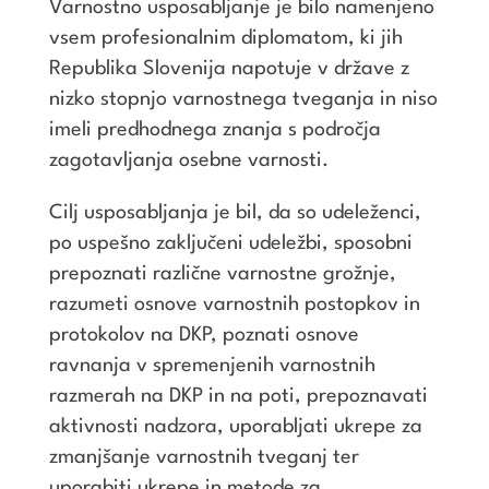
Varnostno usposabljanje je bilo namenjeno
vsem profesionalnim diplomatom, ki jih
Republika Slovenija napotuje v države z
nizko stopnjo varnostnega tveganja in niso
imeli predhodnega znanja s področja
zagotavljanja osebne varnosti.
Cilj usposabljanja je bil, da so udeleženci,
po uspešno zaključeni udeležbi, sposobni
prepoznati različne varnostne grožnje,
razumeti osnove varnostnih postopkov in
protokolov na DKP, poznati osnove
ravnanja v spremenjenih varnostnih
razmerah na DKP in na poti, prepoznavati
aktivnosti nadzora, uporabljati ukrepe za
zmanjšanje varnostnih tveganj ter
uporabiti ukrepe in metode za